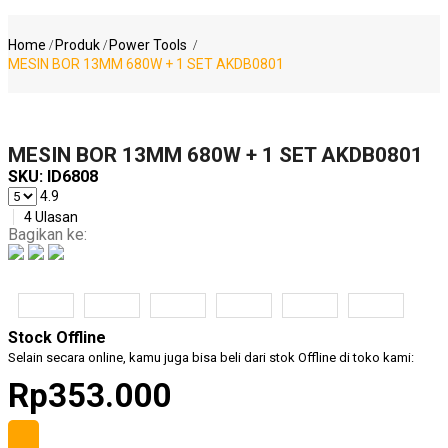
Measuring
Tools
Home
Produk
Power Tools
MESIN BOR 13MM 680W + 1 SET AKDB0801
Safety
Products
MESIN BOR 13MM 680W + 1 SET AKDB0801
SKU:
ID6808
4.9
4 Ulasan
Bagikan ke:
Hand
Tools
Stock Offline
Selain secara online, kamu juga bisa beli dari stok Offline di toko kami:
Power
Rp353.000
Tools
Accessories