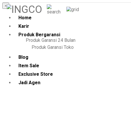
×
Home
Kategori
Notifikasi
Karir
Produk Bergaransi
Pencarian
Produk Garansi 24 Bulan
Populer
Produk Garansi Toko
MESIN
Blog
Power
BOR ..
Tools
Item Sale
KOMPRESOR
Exclusive Store
..
Jadi Agen
(SPRAY
GUN..
Air
(MESIN
Tools
BLO..
(KLEM
F CL..