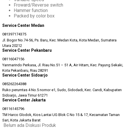
Froward/Reverse switch
Hammer function
Packed by color box
Service Center Medan
081397174375
Jl. Bogor No.74-56, Ps. Baru, Kec. Medan Kota, Kota Medan, Sumatera
Utara 20212
Service Center Pekanbaru
08116047156
Yanmarindo Perkasa, Jl. Riau No.51 – 51 A, Air Hitam, Kec. Payung Sekaki,
Kota Pekanbaru, Riau 28291
Service Center Sidoarjo
085262264388
Ruko perumtas 4 No.5 nomor e1, Sudo, Sidodadi, Kec. Candi, Kabupaten
Sidoarjo, Jawa Timur 61271
Service Center Jakarta
08116145796
TM Harco Glodok, Kios Lantai UG Blok C No 15 & 17, Kecamatan Taman
Sari, Kota Jakarta Barat
Belum ada Diskusi Produk