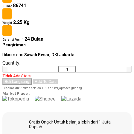
86741
Dilihat
2.25 Kg
Weight
Other
Tools
24 Bulan
Garansi Resmi
Pengiriman
Dikirim dari
Sawah Besar, DKI Jakarta
Hardware
Quantity:
Tools
Tidak Ada Stock
Beli Langsung
Add To Cart
Pesanan dikirimkan setelah 1 - 2 hari kerjaproses gudang
Market Place :
Cordless
Tools
Gratis Ongkir
Untuk belanja lebih dari
1 Juta
Rupiah