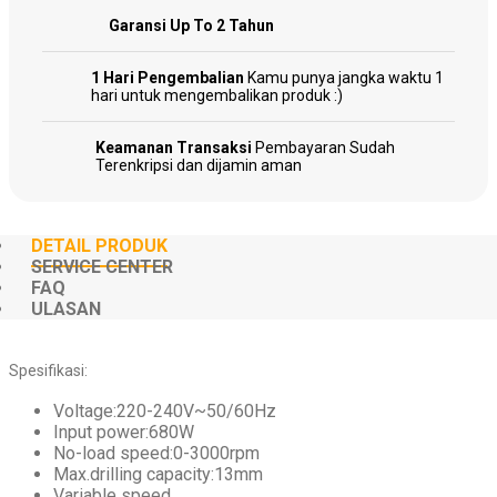
Welding
Garansi Up To 2 Tahun
Machines
1 Hari Pengembalian
Kamu punya jangka waktu 1
hari untuk mengembalikan produk :)
Keamanan Transaksi
Pembayaran Sudah
Garden
Terenkripsi dan dijamin aman
Tools
DETAIL PRODUK
SERVICE CENTER
FAQ
Sparepart
ULASAN
Spesifikasi:
Voltage:220-240V~50/60Hz
Input power:680W
No-load speed:0-3000rpm
Max.drilling capacity:13mm
Variable speed