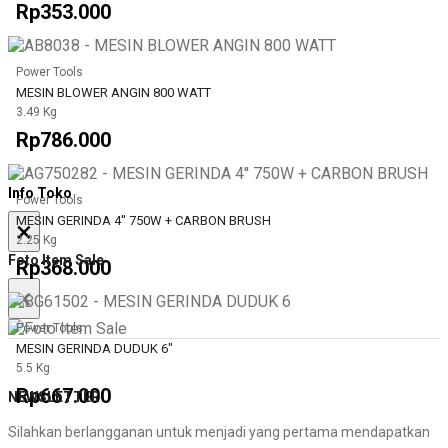
Rp353.000
Power Tools
MESIN BLOWER ANGIN 800 WATT
3.49 Kg
Rp786.000
Info Toko
Power Tools
MESIN GERINDA 4'' 750W + CARBON BRUSH
×
2.25 Kg
Foto Item Sale
Rp368.000
×
Power Tools
MESIN GERINDA DUDUK 6"
5.5 Kg
Rp667.000
NEWSLETTER
Silahkan berlangganan untuk menjadi yang pertama mendapatkan